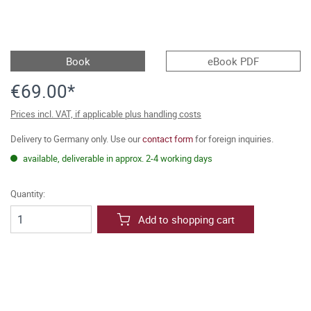
Book
eBook PDF
€69.00*
Prices incl. VAT, if applicable plus handling costs
Delivery to Germany only. Use our
contact form
for foreign inquiries.
available, deliverable in approx. 2-4 working days
Quantity:
Add to shopping cart