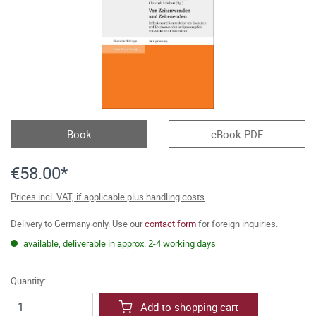
Book
eBook PDF
€58.00*
Prices incl. VAT, if applicable plus handling costs
Delivery to Germany only. Use our
contact form
for foreign inquiries.
available, deliverable in approx. 2-4 working days
Quantity:
Add to shopping cart