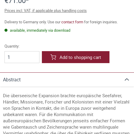
€71.00*
Prices incl. VAT, if applicable plus handling costs
Delivery to Germany only. Use our
contact form
for foreign inquiries.
available, immediately via download
Quantity:
Add to shopping cart
Abstract
Die überseeische Expansion brachte europäische Seefahrer,
Händler, Missionare, Forscher und Kolonisten mit einer Vielzahl
von Sprachen in Kontakt, die in Europa zuvor weitgehend
unbekannt waren. Für die Kommunikation mit
außereuropäischen Bevölkerungen jenseits einfacher Formen
wie Gabentausch und Zeichensprache waren multilinguale
Vermittler unabdingbar, die über die Fähigkeit verfügen mussten,