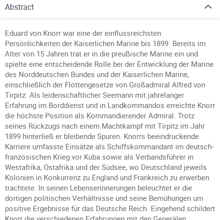
Abstract
Eduard von Knorr war eine der einflussreichsten
Persönlichkeiten der Kaiserlichen Marine bis 1899. Bereits im
Alter von 15 Jahren trat er in die preußische Marine ein und
spielte eine entscheidende Rolle bei der Entwicklung der Marine
des Norddeutschen Bundes und der Kaiserlichen Marine,
einschließlich der Flottengesetze von Großadmiral Alfred von
Tirpitz. Als leidenschaftlicher Seemann mit jahrelanger
Erfahrung im Borddienst und in Landkommandos erreichte Knorr
die höchste Position als Kommandierender Admiral. Trotz
seines Rückzugs nach einem Machtkampf mit Tirpitz im Jahr
1899 hinterließ er bleibende Spuren. Knorrs beeindruckende
Karriere umfasste Einsätze als Schiffskommandant im deutsch-
französischen Krieg vor Kuba sowie als Verbandsführer in
Westafrika, Ostafrika und der Südsee, wo Deutschland jeweils
Kolonien in Konkurrenz zu England und Frankreich zu erwerben
trachtete. In seinen Lebenserinnerungen beleuchtet er die
dortigen politischen Verhältnisse und seine Bemühungen um
positive Ergebnisse für das Deutsche Reich. Eingehend schildert
Knorr die verschiedenen Erfahrungen mit den Generälen