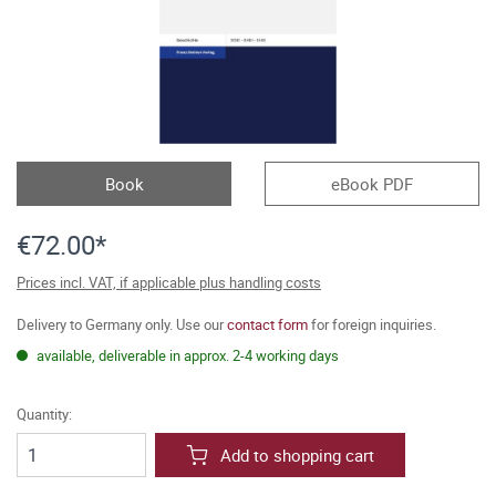
Book
eBook PDF
€72.00*
Prices incl. VAT, if applicable plus handling costs
Delivery to Germany only. Use our
contact form
for foreign inquiries.
available, deliverable in approx. 2-4 working days
Quantity:
Add to shopping cart