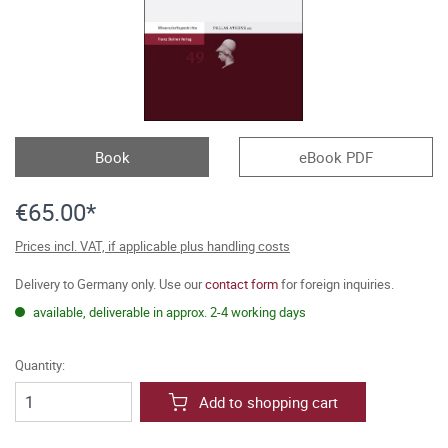
Book
eBook PDF
€65.00*
Prices incl. VAT, if applicable plus handling costs
Delivery to Germany only. Use our
contact form
for foreign inquiries.
available, deliverable in approx. 2-4 working days
Quantity:
Add to shopping cart