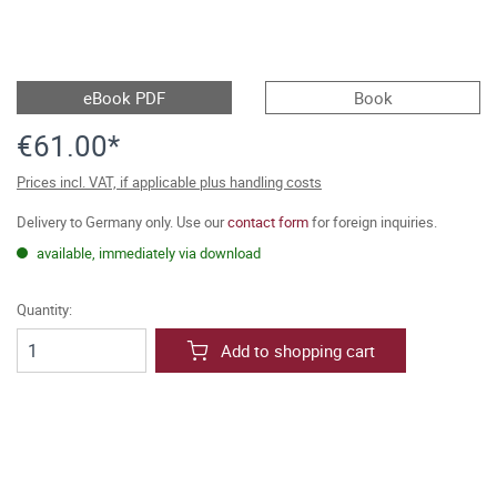
eBook PDF
Book
€61.00*
Prices incl. VAT, if applicable plus handling costs
Delivery to Germany only. Use our
contact form
for foreign inquiries.
available, immediately via download
Quantity:
Add to shopping cart