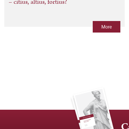
– citius, altius, fortius?
More
C