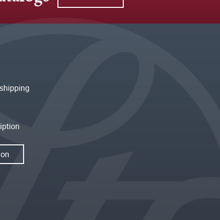
shipping
iption
ion