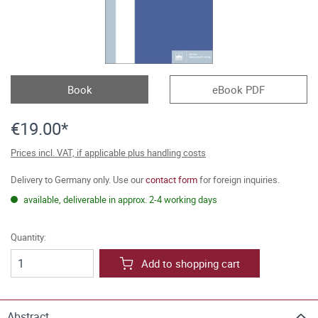
Book
eBook PDF
€19.00*
Prices incl. VAT, if applicable plus handling costs
Delivery to Germany only. Use our
contact form
for foreign inquiries.
available, deliverable in approx. 2-4 working days
Quantity:
Add to shopping cart
Abstract