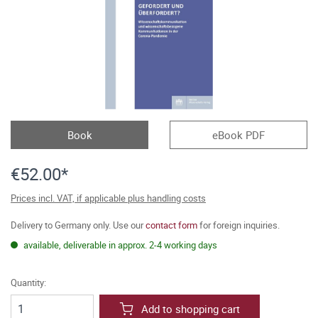
Book
eBook PDF
€52.00*
Prices incl. VAT, if applicable plus handling costs
Delivery to Germany only. Use our
contact form
for foreign inquiries.
available, deliverable in approx. 2-4 working days
Quantity:
Add to shopping cart