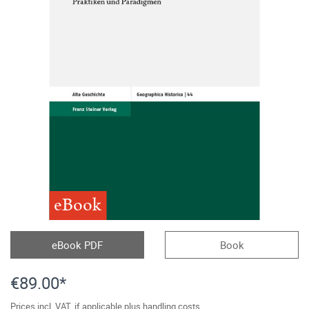
eBook
eBook PDF
Book
€89.00*
Prices incl. VAT, if applicable plus handling costs