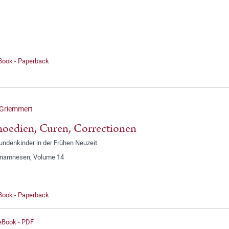
 Book - Paperback
 Griemmert
oedien, Curen, Correctionen
undenkinder in der Frühen Neuzeit
anamnesen, Volume 14
 Book - Paperback
 eBook - PDF