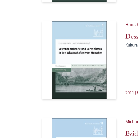
Hans-K
Desz
Kultur
2011 |
Michae
Evid