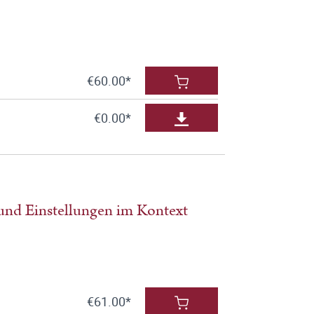
€60.00*
€0.00*
und Einstellungen im Kontext
€61.00*