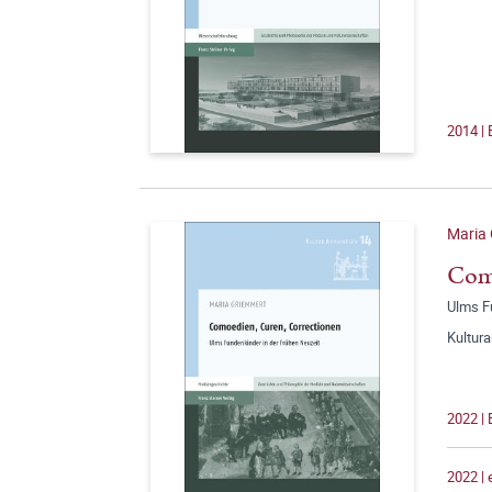
2014 |
Maria
Com
Ulms F
Kultur
2022 |
2022 |