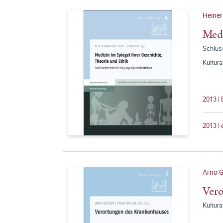
Heiner
Medi
Schlüs
Kultur
2013 |
2013 |
Arno G
Vero
Kultur