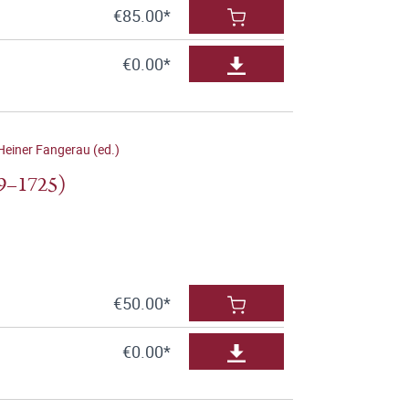
€85.00*
€0.00*
Heiner Fangerau (ed.)
49–1725)
€50.00*
€0.00*