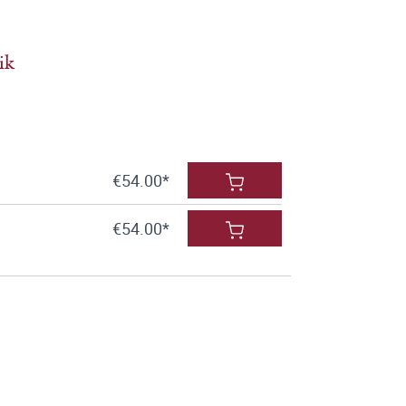
ik
€54.00*
€54.00*