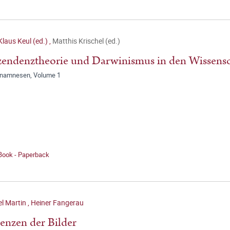
laus Keul (ed.)
,
Matthis Krischel (ed.)
endenztheorie und Darwinismus in den Wissens
anamnesen, Volume 1
 Book - Paperback
l Martin
,
Heiner Fangerau
enzen der Bilder