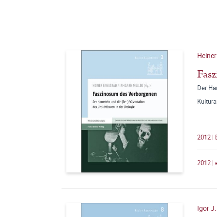
Heiner
Fasz
Der Har
Kultur
2012 |
2012 |
Igor J.