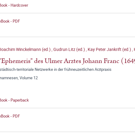
Book - Hardcover
 eBook - PDF
Joachim Winckelmann (ed.)
,
Gudrun Litz (ed.)
,
Kay Peter Jankrift (ed.)
,
"Ephemeris" des Ulmer Arztes Johann Franc (16
tädtisch-territoriale Netzwerke in der frühneuzeitlichen Arztpraxis
anamnesen, Volume 12
 Book - Paperback
 eBook - PDF