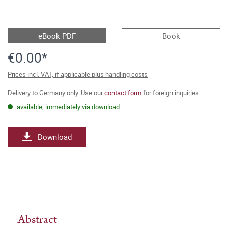
eBook PDF
Book
€0.00*
Prices incl. VAT, if applicable plus handling costs
Delivery to Germany only. Use our
contact form
for foreign inquiries.
available, immediately via download
Download
Abstract