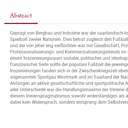
Abstract
Geprägt von Bergbau und Industrie war der saarländisch-l
Spielball zweier Nationen. Dies betraf zugleich den Fußball
und der von jeher eng verflochten war mit Gesellschaft, Po
Professionalisierungs- und Kommerzialisierungstrends im S
einem Inszenierungsraum sozialer, politischer und ideolog
französischer Seite sollte der populäre Fußball die jeweilig
Inszenierungen fanden sich in der Zwischenkriegszeit ebe
sogenannten Sportgau Westmark und im Saarland der Nachk
Anfängen an aktive gesellschaftliche und sportpolitische Ak
aller Unterschiede war die Handlungsmaxime der Vereine dar
diesem Vereinspragmatismus sowohl widerständiges als auc
dabei kein Widerspruch, sondern entsprang dem Selbstvers