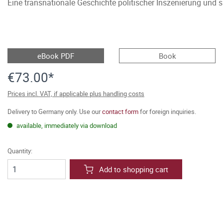
Eine transnationale Geschichte politischer Inszenierung und 
eBook PDF
Book
€73.00*
Prices incl. VAT, if applicable plus handling costs
Delivery to Germany only. Use our
contact form
for foreign inquiries.
available, immediately via download
Quantity:
Add to shopping cart