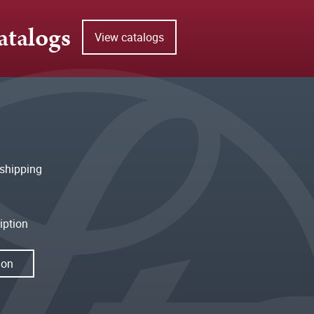
atalogs
View catalogs
shipping
iption
ion