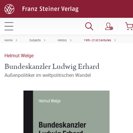
Home
Subjects
History
19th–21st Centuries
Helmut Welge
Bundeskanzler Ludwig Erhard
Außenpolitiker im weltpolitischen Wandel