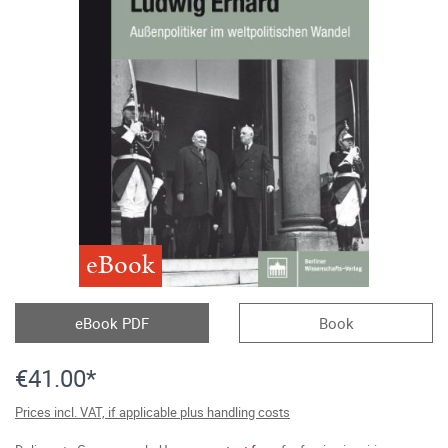
eBook
eBook PDF
Book
€41.00*
Prices incl. VAT, if applicable plus handling costs