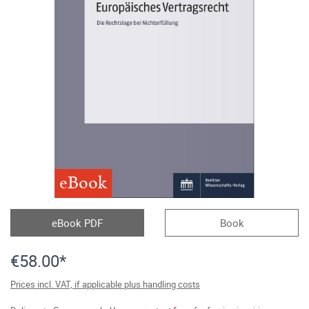
eBook
eBook PDF
Book
€58.00*
Prices incl. VAT, if applicable plus handling costs