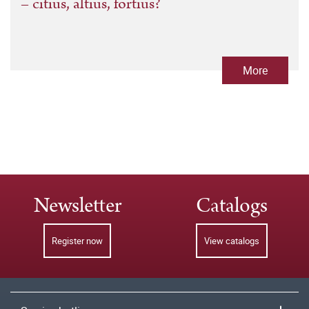
– citius, altius, fortius?
More
Newsletter
Catalogs
Register now
View catalogs