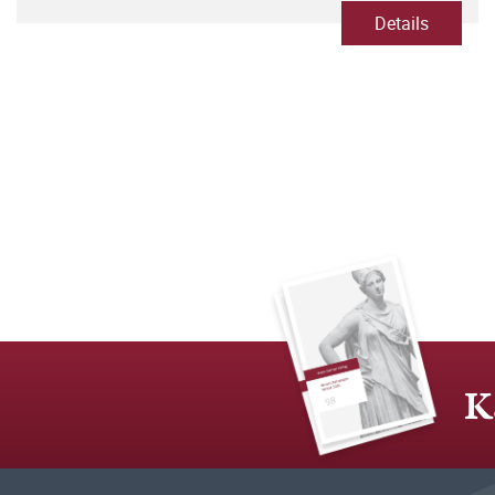
Details
K