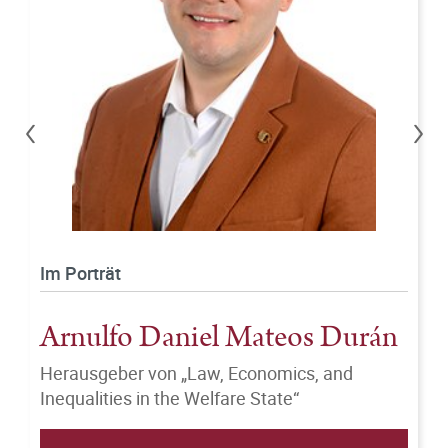
Vorheriges
Näc
Im Porträt
Arnulfo Daniel Mateos Durán
Herausgeber von „Law, Economics, and
Inequalities in the Welfare State“