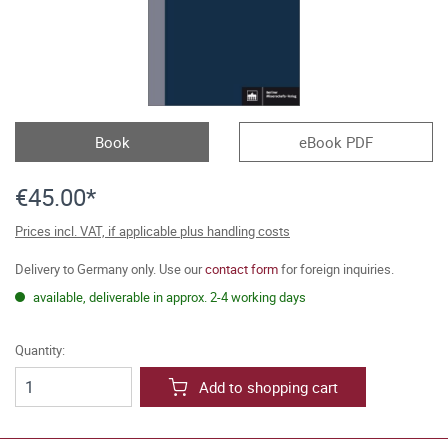
Book
eBook PDF
€45.00*
Prices incl. VAT, if applicable plus handling costs
Delivery to Germany only. Use our
contact form
for foreign inquiries.
available, deliverable in approx. 2-4 working days
Quantity:
Add to shopping cart