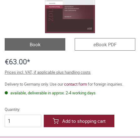
Book
eBook PDF
€63.00*
Prices incl. VAT, if applicable plus handling costs
Delivery to Germany only. Use our
contact form
for foreign inquiries.
available, deliverable in approx. 2-4 working days
Quantity:
Add to shopping cart