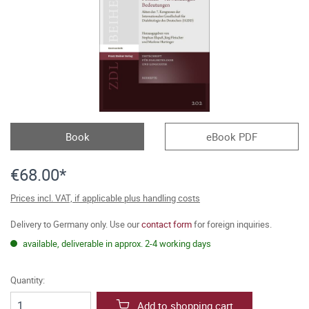
Book
eBook PDF
€68.00*
Prices incl. VAT, if applicable plus handling costs
Delivery to Germany only. Use our
contact form
for foreign inquiries.
available, deliverable in approx. 2-4 working days
Quantity:
Add to shopping cart