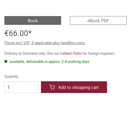
Book
eBook PDF
€66.00*
Prices incl. VAT, if applicable plus handling costs
Delivery to Germany only. Use our
contact form
for foreign inquiries.
available, deliverable in approx. 2-4 working days
Quantity:
Add to shopping cart