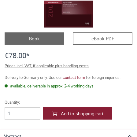
Book
eBook PDF
€78.00*
Prices incl. VAT, if applicable plus handling costs
Delivery to Germany only. Use our
contact form
for foreign inquiries.
available, deliverable in approx. 2-4 working days
Quantity:
Add to shopping cart
Abstract