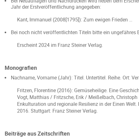
Bei Neuauflagen und Nachdrucken wird neben dem Ersche
Jahr der Erstveröffentlichung angegeben:
Kant, Immanuel (2008[1795]): Zum ewigen Frieden …
Bei noch nicht veröffentlichten Titeln bitte ein ungefähr
Erscheint 2024 im Franz Steiner Verlag.
Monografien
Nachname, Vorname (Jahr): Titel. Untertitel. Reihe. Ort: Ve
Fritzen, Florentine (2016): Gemüseheilige. Eine Geschic
Vogt, Matthias / Fritzsche, Erik / Meißelbach, Christo
Enkulturation und regionale Resilienz in der Einen Welt
2016. Stuttgart: Franz Steiner Verlag.
Beiträge aus Zeitschriften