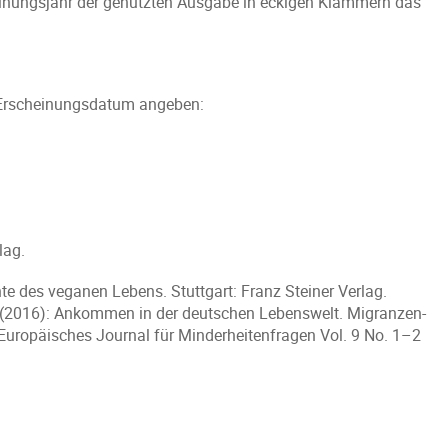
inungsjahr der genutzten Ausgabe in eckigen Klammern das
es Erscheinungsdatum angeben:
rlag.
hte des veganen Lebens. Stuttgart: Franz Steiner Verlag.
ph (2016): Ankommen in der deutschen Lebenswelt. Migranzen-
. Europäisches Journal für Minderheitenfragen Vol. 9 No. 1–2