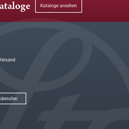
ataloge
Kataloge ansehen
Versand
iderrufen