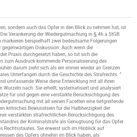
en, sondern auch das Opfer in den Blick zu nehmen hat, ist
s. Die Verankerung der Wiedergutmachung in § 46 a StGB
en markieren beispielhaft zwei bedeutsame Folgerungen
er gegenwärtigen Diskussion. Auch wenn die
 der Praxis durchgesetzt haben, so tut sich die
arin zum Ausdruck kommende Personalisierung des
ühen darum zieht sich als ein immer wieder an Grenzen
res Unterfangen durch die Geschichte des Strafrechts. °
und umfassende Weise diese Entwicklung mit all ihren
Wurzeln nach. Sie erhellt, systematisiert und analysiert
ätze für und gegen eine verstärkte Berücksichtigung des
iedergutmachung mit all seinen Facetten eine tiefgreifende
 kritisches Bewusstsein für die Halbherzigkeit der
er verstärkten strafrechtlichen Berücksichtigung des
rständnis der Kriminalstrafe als Genugtuung für das Opfer
 Rechtsstaates. Sie erweist sich im Hinblick auf
ressen des Opfers ohnehin im Blick haben, als