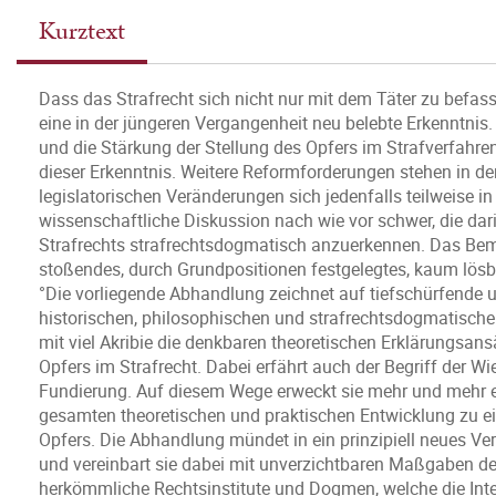
Kurztext
Dass das Strafrecht sich nicht nur mit dem Täter zu befass
eine in der jüngeren Vergangenheit neu belebte Erkenntni
und die Stärkung der Stellung des Opfers im Strafverfahr
dieser Erkenntnis. Weitere Reformforderungen stehen in d
legislatorischen Veränderungen sich jedenfalls teilweise in
wissenschaftliche Diskussion nach wie vor schwer, die d
Strafrechts strafrechtsdogmatisch anzuerkennen. Das Bem
stoßendes, durch Grundpositionen festgelegtes, kaum lösba
°Die vorliegende Abhandlung zeichnet auf tiefschürfende 
historischen, philosophischen und strafrechtsdogmatischen 
mit viel Akribie die denkbaren theoretischen Erklärungsans
Opfers im Strafrecht. Dabei erfährt auch der Begriff der W
Fundierung. Auf diesem Wege erweckt sie mehr und mehr ein
gesamten theoretischen und praktischen Entwicklung zu ein
Opfers. Die Abhandlung mündet in ein prinzipiell neues Ve
und vereinbart sie dabei mit unverzichtbaren Maßgaben des
herkömmliche Rechtsinstitute und Dogmen, welche die Inte