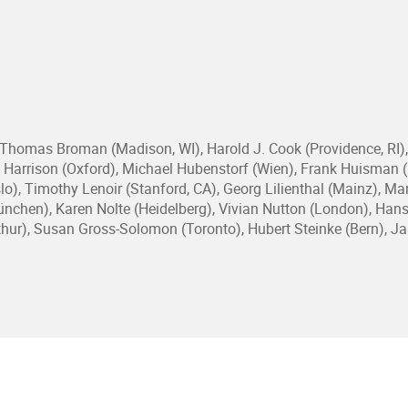
 Thomas Broman (Madison, WI), Harold J. Cook (Providence, RI),
 Harrison (Oxford), Michael Hubenstorf (Wien), Frank Huisman (Ut
Oslo), Timothy Lenoir (Stanford, CA), Georg Lilienthal (Mainz), 
nchen), Karen Nolte (Heidelberg), Vivian Nutton (London), Hans-J
hur), Susan Gross-Solomon (Toronto), Hubert Steinke (Bern), J