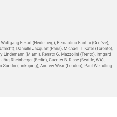
 Wolfgang Eckart (Heidelberg), Bernardino Fantini (Genève),
recht), Danielle Jacquart (Paris), Michael H. Kater (Toronto),
Mary Lindemann (Miami), Renato G. Mazzolini (Trento), Irmgard
örg Rheinberger (Berlin), Guenter B. Risse (Seattle, WA),
an Sundin (Linköping), Andrew Wear (London), Paul Weindling