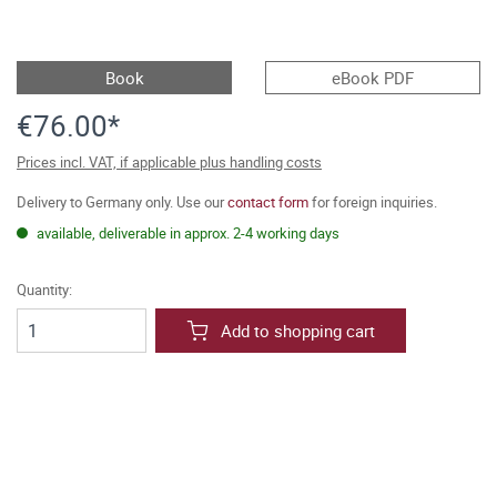
Book
eBook PDF
€76.00*
Prices incl. VAT, if applicable plus handling costs
Delivery to Germany only. Use our
contact form
for foreign inquiries.
available, deliverable in approx. 2-4 working days
Quantity:
Add to shopping cart