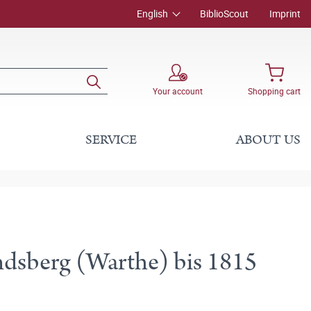
English
BiblioScout
Imprint
Your account
Shopping cart
SERVICE
ABOUT US
andsberg (Warthe) bis 1815