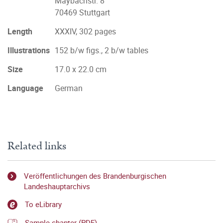
Maybachstr. 8
70469 Stuttgart
Length
XXXIV, 302 pages
Illustrations
152 b/w figs., 2 b/w tables
Size
17.0 x 22.0 cm
Language
German
Related links
Veröffentlichungen des Brandenburgischen
Landeshauptarchivs
To eLibrary
Sample chapter (PDF)