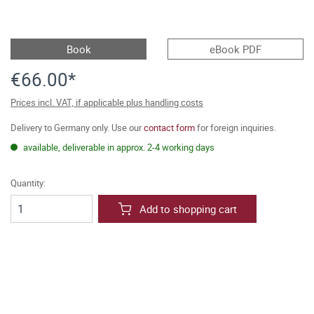
Book
eBook PDF
€66.00*
Prices incl. VAT, if applicable plus handling costs
Delivery to Germany only. Use our
contact form
for foreign inquiries.
available, deliverable in approx. 2-4 working days
Quantity:
Add to shopping cart