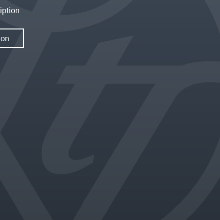
iption
ion