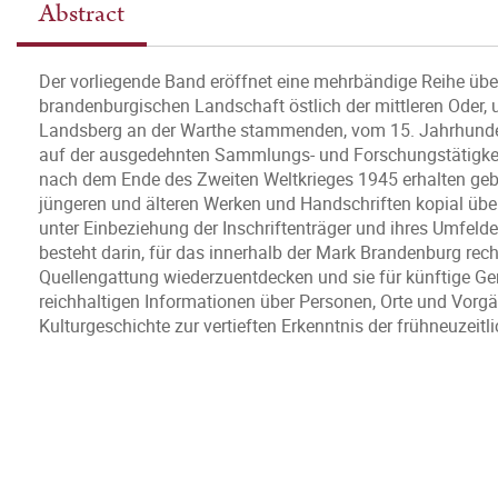
Abstract
Der vorliegende Band eröffnet eine mehrbändige Reihe über 
brandenburgischen Landschaft östlich der mittleren Oder,
Landsberg an der Warthe stammenden, vom 15. Jahrhundert
auf der ausgedehnten Sammlungs- und Forschungstätigkeit
nach dem Ende des Zweiten Weltkrieges 1945 erhalten gebli
jüngeren und älteren Werken und Handschriften kopial üb
unter Einbeziehung der Inschriftenträger und ihres Umfelde
besteht darin, für das innerhalb der Mark Brandenburg rec
Quellengattung wiederzuentdecken und sie für künftige Gen
reichhaltigen Informationen über Personen, Orte und Vorgä
Kulturgeschichte zur vertieften Erkenntnis der frühneuzei