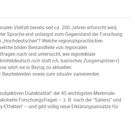
len Vielfalt bereits seit ca. 200 Jahren erforscht wird,
ter Sprache erst unlängst zum Gegenstand der Forschung
 „Hochdeutschen"? Welche regionalsprachlichen
elche bilden Bestandteile von regionalen
fragen nach und untersucht, wie regiolektale
stmitteldeutsch
isch
statt
ich
, bairisches
Zungenspitzen-r
)
se setzt sie in Bezug zu aktuellen
 Beurteilenden sowie zum situativ variierenden
"subjektiven Dialektalität" der 45 wichtigsten Merkmale
kutierte Forschungsfragen – z. B. nach der "Salienz" und
-Effekten" – und gibt völlig neue Erklärungsansätze für