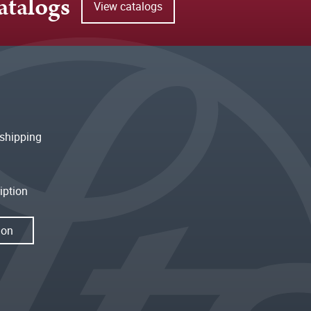
atalogs
View catalogs
shipping
iption
ion