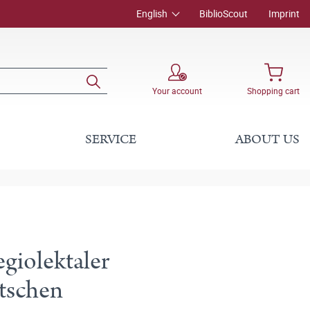
English
BiblioScout
Imprint
Your account
Shopping cart
SERVICE
ABOUT US
egiolektaler
tschen