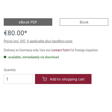
eBook PDF
Book
€80.00*
Prices incl. VAT, if applicable plus handling costs
Delivery to Germany only. Use our
contact form
for foreign inquiries.
available, immediately via download
Quantity:
Add to shopping cart