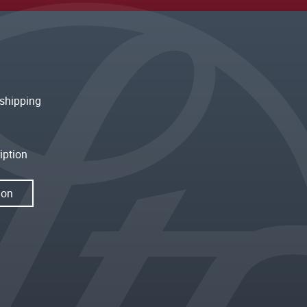
shipping
iption
ion