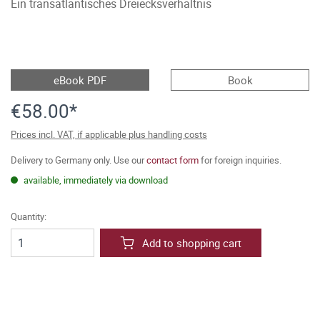
Ein transatlantisches Dreiecksverhältnis
eBook PDF
Book
€58.00*
Prices incl. VAT, if applicable plus handling costs
Delivery to Germany only. Use our
contact form
for foreign inquiries.
available, immediately via download
Quantity:
Add to shopping cart