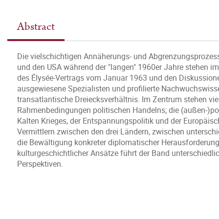
Abstract
Die vielschichtigen Annäherungs- und Abgrenzungsprozess
und den USA während der "langen" 1960er Jahre stehen i
des Élysée-Vertrags vom Januar 1963 und den Diskussione
ausgewiesene Spezialisten und profilierte Nachwuchswis
transatlantische Dreiecksverhältnis. Im Zentrum stehen vi
Rahmenbedingungen politischen Handelns; die (außen-)pol
Kalten Krieges, der Entspannungspolitik und der Europäisc
Vermittlern zwischen den drei Ländern, zwischen untersch
die Bewältigung konkreter diplomatischer Herausforderungen
kulturgeschichtlicher Ansätze führt der Band unterschied
Perspektiven.