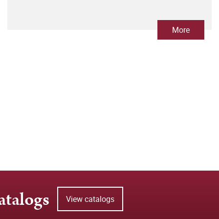
More
atalogs
View catalogs