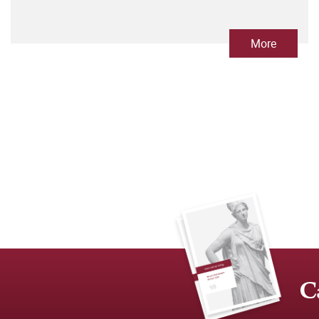
More
C