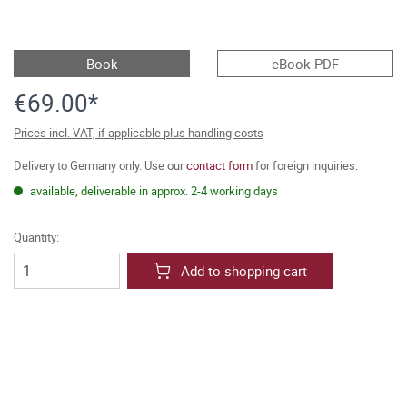
Book
eBook PDF
€69.00*
Prices incl. VAT, if applicable plus handling costs
Delivery to Germany only. Use our
contact form
for foreign inquiries.
available, deliverable in approx. 2-4 working days
Quantity:
Add to shopping cart