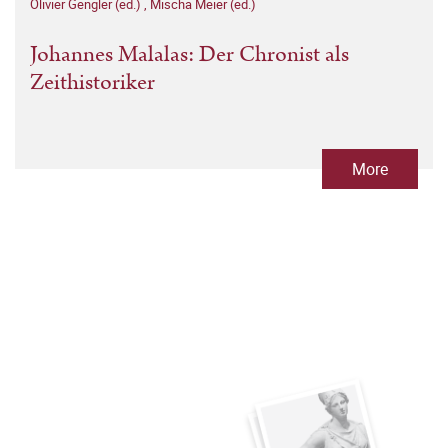
Olivier Gengler (ed.)
,
Mischa Meier (ed.)
Johannes Malalas: Der Chronist als
Zeithistoriker
More