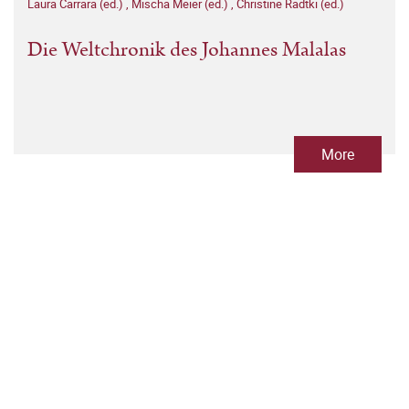
Laura Carrara (ed.)
,
Mischa Meier (ed.)
,
Christine Radtki (ed.)
Die Weltchronik des Johannes Malalas
More