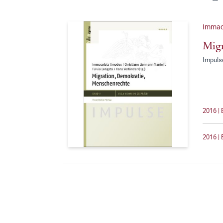
Immac
Migr
Impuls
2016 | 
2016 | 