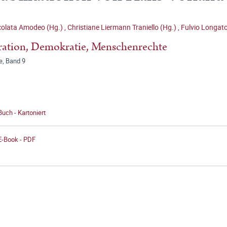
olata Amodeo (Hg.)
,
Christiane Liermann Traniello (Hg.)
,
Fulvio Longat
ation, Demokratie, Menschenrechte
e, Band 9
Buch - Kartoniert
E-Book - PDF