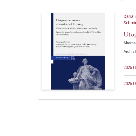
Daria 
Schmid
Utop
Altern
Archiv 
2025 |
2025 | 