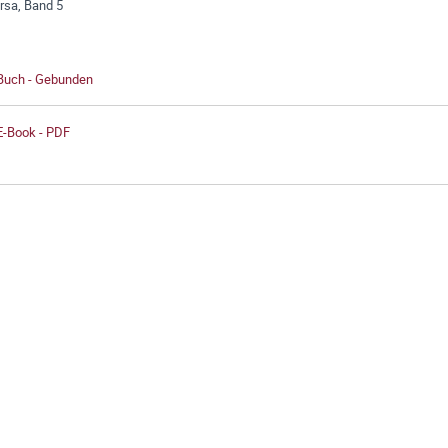
rsa, Band 5
 Buch - Gebunden
E-Book - PDF