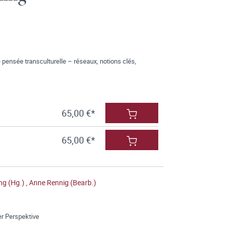
pensée transculturelle – réseaux, notions clés,
65,00 €*
65,00 €*
ng (Hg.)
,
Anne Rennig (Bearb.)
er Perspektive