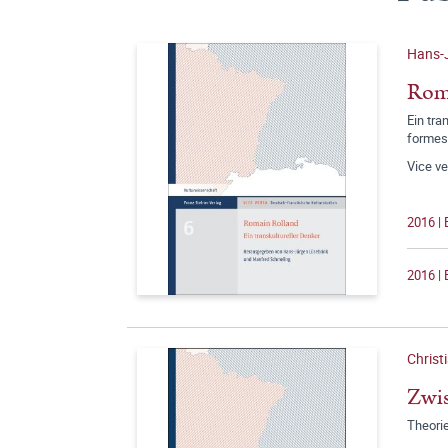
Hans-J
Rom
Ein tra
formes
Vice ve
2016 |
2016 | 
Christ
Zwis
Theori