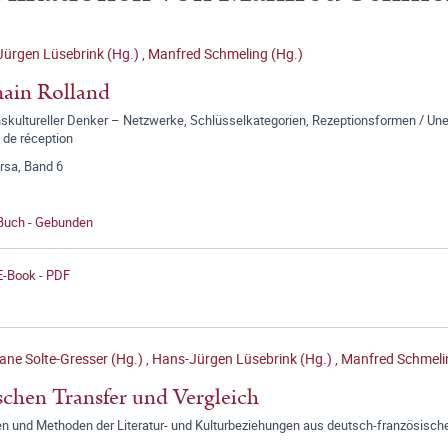
ürgen Lüsebrink (Hg.)
,
Manfred Schmeling (Hg.)
ain Rolland
nskultureller Denker – Netzwerke, Schlüsselkategorien, Rezeptionsformen / Une 
 de réception
rsa, Band 6
 Buch - Gebunden
E-Book - PDF
iane Solte-Gresser (Hg.)
,
Hans-Jürgen Lüsebrink (Hg.)
,
Manfred Schmeli
chen Transfer und Vergleich
en und Methoden der Literatur- und Kulturbeziehungen aus deutsch-französisch