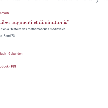
Moyon
Liber augmenti et diminutionis"
ution à l’histoire des mathématiques médiévales
us, Band 73
 Buch - Gebunden
E-Book - PDF