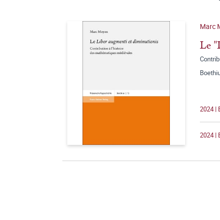
Marc 
Le "
Contrib
Boethi
2024 |
2024 | 