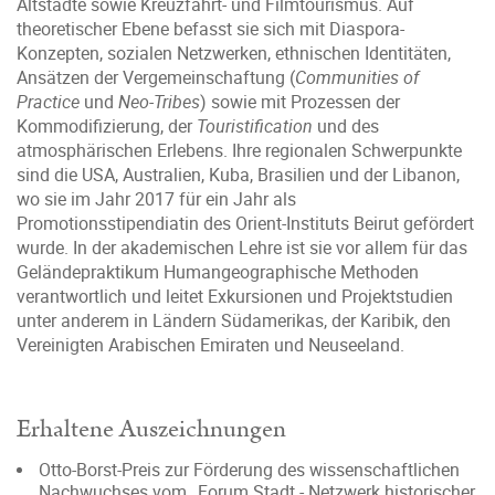
Altstädte sowie Kreuzfahrt- und Filmtourismus. Auf
theoretischer Ebene befasst sie sich mit Diaspora-
Konzepten, sozialen Netzwerken, ethnischen Identitäten,
Ansätzen der Vergemeinschaftung (
Communities of
Practice
und
Neo-Tribes
) sowie mit Prozessen der
Kommodifizierung, der
Touristification
und des
atmosphärischen Erlebens. Ihre regionalen Schwerpunkte
sind die USA, Australien, Kuba, Brasilien und der Libanon,
wo sie im Jahr 2017 für ein Jahr als
Promotionsstipendiatin des Orient-Instituts Beirut gefördert
wurde. In der akademischen Lehre ist sie vor allem für das
Geländepraktikum Humangeographische Methoden
verantwortlich und leitet Exkursionen und Projektstudien
unter anderem in Ländern Südamerikas, der Karibik, den
Vereinigten Arabischen Emiraten und Neuseeland.
Erhaltene Auszeichnungen
Otto-Borst-Preis zur Förderung des wissenschaftlichen
Nachwuchses vom „Forum Stadt - Netzwerk historischer