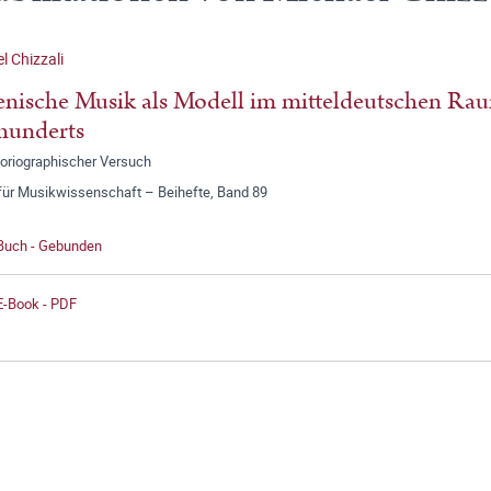
l Chizzali
ienische Musik als Modell im mitteldeutschen Ra
hunderts
toriographischer Versuch
 für Musikwissenschaft – Beihefte, Band 89
 Buch - Gebunden
E-Book - PDF