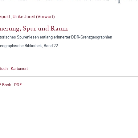
eipold
,
Ulrike Jureit (Vorwort)
nnerung, Spur und Raum
torisches Spurenlesen entlang erinnerter DDR-Grenzgeographien
geographische Bibliothek, Band 22
Buch - Kartoniert
E-Book - PDF