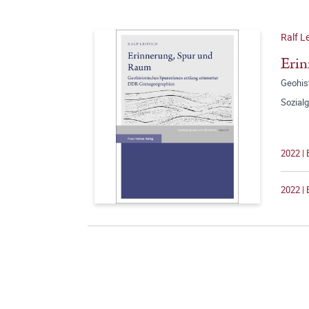
Ralf L
Eri
Geohis
Sozial
2022 | 
2022 | 