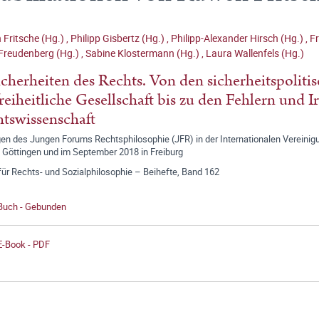
Fritsche (Hg.)
,
Philipp Gisbertz (Hg.)
,
Philipp-Alexander Hirsch (Hg.)
,
Fr
Freudenberg (Hg.)
,
Sabine Klostermann (Hg.)
,
Laura Wallenfels (Hg.)
cherheiten des Rechts. Von den sicherheitspolit
freiheitliche Gesellschaft bis zu den Fehlern und 
tswissenschaft
n des Jungen Forums Rechtsphilosophie (JFR) in der Internationalen Vereinigun
 Göttingen und im September 2018 in Freiburg
für Rechts- und Sozialphilosophie – Beihefte, Band 162
 Buch - Gebunden
E-Book - PDF