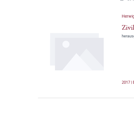
Herwi
Zivi
heraus
2017 | 