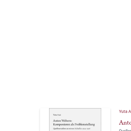
Yuta A
Anto
Quelle