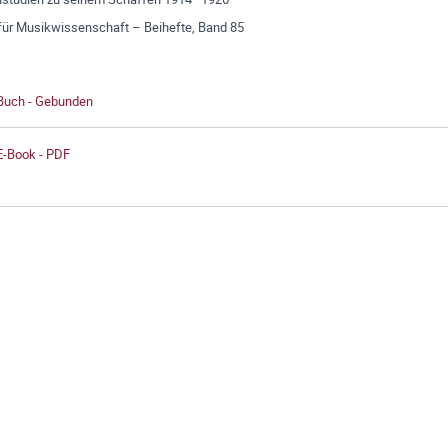
 für Musikwissenschaft – Beihefte, Band 85
 Buch - Gebunden
E-Book - PDF