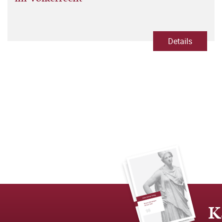
Details
K