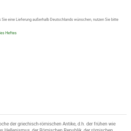
ls Sie eine Lieferung außerhalb Deutschlands wünschen, nutzen Sie bitte
des Heftes
he der griechisch-römischen Antike, d.h. der frühen wie
des Hellenismus, der Römischen Republik, der römischen