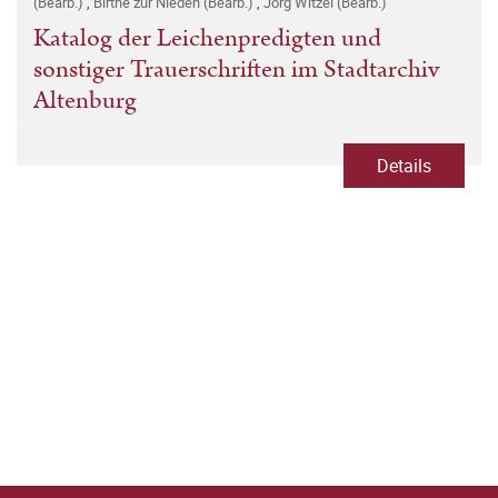
(Bearb.)
,
Birthe zur Nieden (Bearb.)
,
Jörg Witzel (Bearb.)
Katalog der Leichenpredigten und
sonstiger Trauerschriften im Stadtarchiv
Altenburg
Details