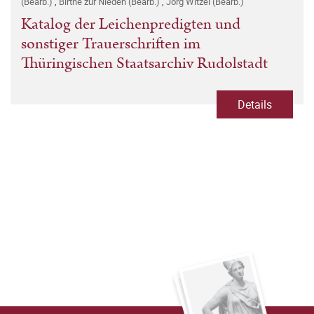
(Bearb.)
,
Birthe zur Nieden (Bearb.)
,
Jörg Witzel (Bearb.)
Katalog der Leichenpredigten und
sonstiger Trauerschriften im
Thüringischen Staatsarchiv Rudolstadt
Details