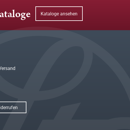
ataloge
Kataloge ansehen
Versand
iderrufen