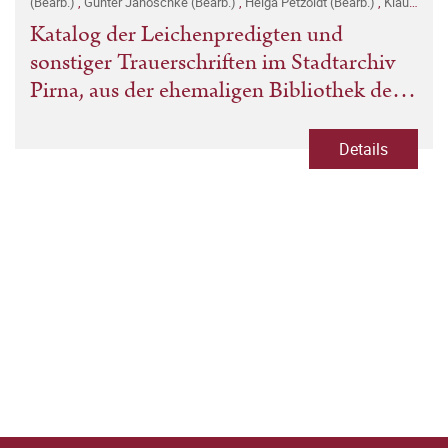
(Bearb.)
,
Gunter Janoschke (Bearb.)
,
Helga Petzoldt (Bearb.)
,
Klaus
Wolf (Bearb.)
Katalog der Leichenpredigten und
sonstiger Trauerschriften im Stadtarchiv
Pirna, aus der ehemaligen Bibliothek der
Fürstenschule St. Afra/Meißen sowie
Nachträge zu den Beständen von St. Ni
Details