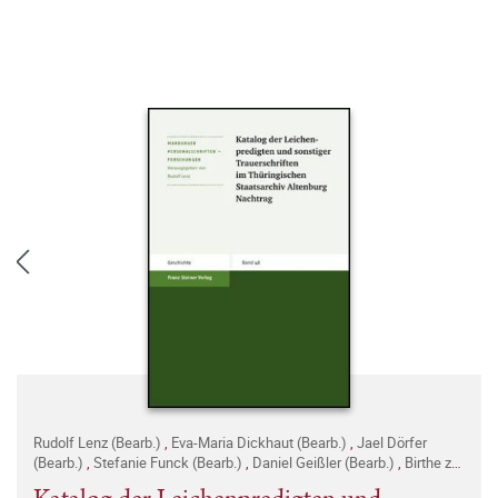
Rudolf Lenz (Bearb.)
,
Eva-Maria Dickhaut (Bearb.)
,
Jael Dörfer
(Bearb.)
,
Stefanie Funck (Bearb.)
,
Daniel Geißler (Bearb.)
,
Birthe zur
Nieden (Bearb.)
,
Jörg Witzel (Bearb.)