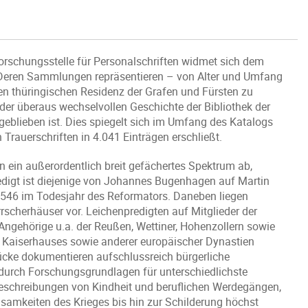
Forschungsstelle für Personalschriften widmet sich dem
. Deren Sammlungen repräsentieren – von Alter und Umfang
en thüringischen Residenz der Grafen und Fürsten zu
der überaus wechselvollen Geschichte der Bibliothek der
eblieben ist. Dies spiegelt sich im Umfang des Katalogs
Trauerschriften in 4.041 Einträgen erschließt.
ein außerordentlich breit gefächertes Spektrum ab,
redigt ist diejenige von Johannes Bugenhagen auf Martin
 1546 im Todesjahr des Reformators. Daneben liegen
rscherhäuser vor. Leichenpredigten auf Mitglieder der
Angehörige u.a. der Reußen, Wettiner, Hohenzollern sowie
 Kaiserhauses sowie anderer europäischer Dynastien
cke dokumentieren aufschlussreich bürgerliche
durch Forschungsgrundlagen für unterschiedlichste
r Beschreibungen von Kindheit und beruflichen Werdegängen,
amkeiten des Krieges bis hin zur Schilderung höchst