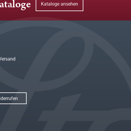
ataloge
Kataloge ansehen
Versand
iderrufen