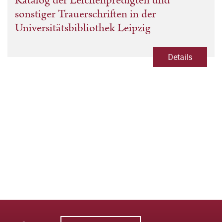
Katalog der Leichenpredigten und
(Bearb.)
,
Klaus Wolf (Bearb.)
sonstiger Trauerschriften in der
Universitätsbibliothek Leipzig
Details