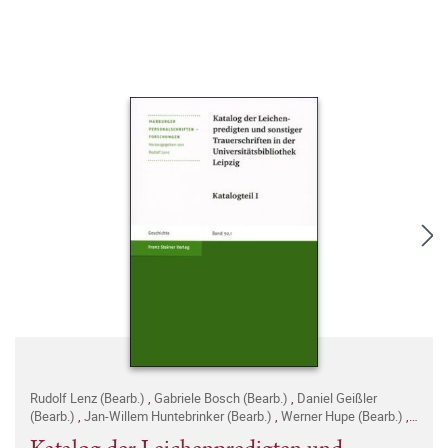
Rudolf Lenz (Bearb.)
,
Gabriele Bosch (Bearb.)
,
Daniel Geißler
(Bearb.)
,
Jan-Willem Huntebrinker (Bearb.)
,
Werner Hupe (Bearb.)
,
Gunter Janoschke (Bearb.)
,
Ulrike Ludwig (Bearb.)
,
Helga Petzoldt