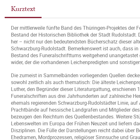
Kurztext
Der mittlerweile fünfte Band des Thüringen-Projektes der 
Bestand der Historischen Bibliothek der Stadt Rudolstadt
her – nicht nur den bedeutendsten Bücherschatz dieser alt
Schwarzburg-Rudolstadt. Bemerkenswert ist auch, dass in 
Bestand des Funeralschrifttums weitgehend unangetastet g
wider, der die vorhandenen Leichenpredigten und sonstigen 
Die zumeist in Sammelbänden vorliegenden Quellen decken 
sowohl zeitlich als auch thematisch: Die älteste Leichenp
Luther, den Begründer dieser Literaturgattung, erschienen
Funeralschriften aus drei Jahrhunderten auf zahlreiche Her
ehemals regierenden Schwarzburg-Rudolstädter Linie, auf 
Prachtbände auf hessische Landgrafen und Mitglieder des
bezeugen den Reichtum des Quellenbestandes. Weitere Stü
Lebenswelten im Europa der Frühen Neuzeit und liefern da
Disziplinen. Die Fülle der Darstellungen reicht dabei übe
Ehedramen, Mordprozessen, religiöser Sinnsuche und Graus