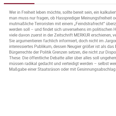
Wer in Freiheit leben möchte, sollte bereit sein, ein kalkuli
man muss nur fragen, ob Hassprediger Meinungsfreiheit o
mutmaßliche Terroristen mit einem „Feindstrafrecht“ überz
werden soll – und findet sich unversehens im politischen
viele davon zuerst in der Zeitschrift MERKUR erschienen, v
Sie argumentieren fachlich informiert, doch nicht im Jargo
interessiertes Publikum, dessen Neugier größer ist als da
Bürgerrechte der Politik Grenzen setzen, die nicht zur Dispos
These. Die öffentliche Debatte aller über alles soll ungehe
müssen radikal gedacht und verteidigt werden – selbst wen
Maßgabe einer Staatsräson oder mit Gesinnungsabschlag „