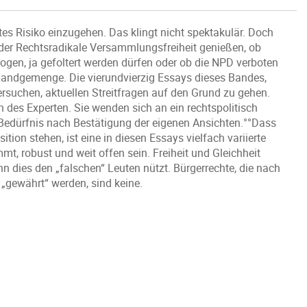
ertes Risiko einzugehen. Das klingt nicht spektakulär. Doch
der Rechtsradikale Versammlungsfreiheit genießen, ob
ogen, ja gefoltert werden dürfen oder ob die NPD verboten
 Handgemenge. Die vierundvierzig Essays dieses Bandes,
ersuchen, aktuellen Streitfragen auf den Grund zu gehen.
n des Experten. Sie wenden sich an ein rechtspolitisch
s Bedürfnis nach Bestätigung der eigenen Ansichten.°°Dass
ition stehen, ist eine in diesen Essays vielfach variierte
mmt, robust und weit offen sein. Freiheit und Gleichheit
n dies den „falschen“ Leuten nützt. Bürgerrechte, die nach
gewährt“ werden, sind keine.