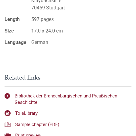
Maybachstr. 8
70469 Stuttgart
Length
597 pages
Size
17.0 x 24.0 cm
Language
German
Related links
Bibliothek der Brandenburgischen und Preußischen
Geschichte
To eLibrary
Sample chapter (PDF)
Print preview