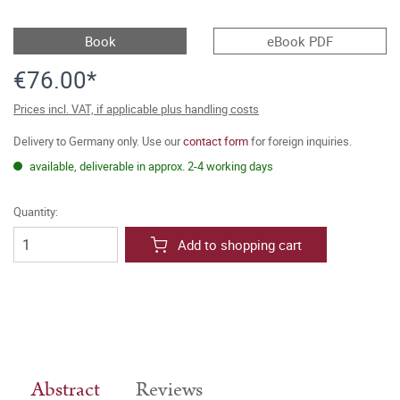
Book
eBook PDF
€76.00*
Prices incl. VAT, if applicable plus handling costs
Delivery to Germany only. Use our
contact form
for foreign inquiries.
available, deliverable in approx. 2-4 working days
Quantity:
Add to shopping cart
Abstract
Reviews