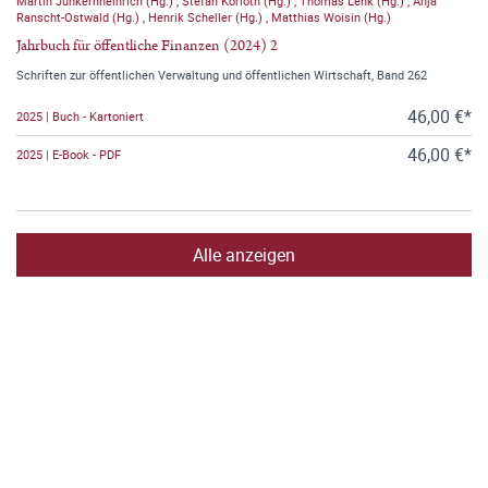
Martin Junkernheinrich (Hg.)
,
Stefan Korioth (Hg.)
,
Thomas Lenk (Hg.)
,
Anja
Ranscht-Ostwald (Hg.)
,
Henrik Scheller (Hg.)
,
Matthias Woisin (Hg.)
Jahrbuch für öffentliche Finanzen (2024) 2
Schriften zur öffentlichen Verwaltung und öffentlichen Wirtschaft, Band 262
46,00 €*
2025 | Buch - Kartoniert
46,00 €*
2025 | E-Book - PDF
Alle anzeigen