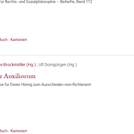
für Rechts- und Sozialphilosophie – Beihefte, Band 112
Buch - Kartoniert
e Brockmöller (Hg.)
,
Ulf Domgörgen (Hg.)
r Auxiliorum
be für Dieter Hömig zum Ausscheiden vom Richteramt
Buch - Kartoniert