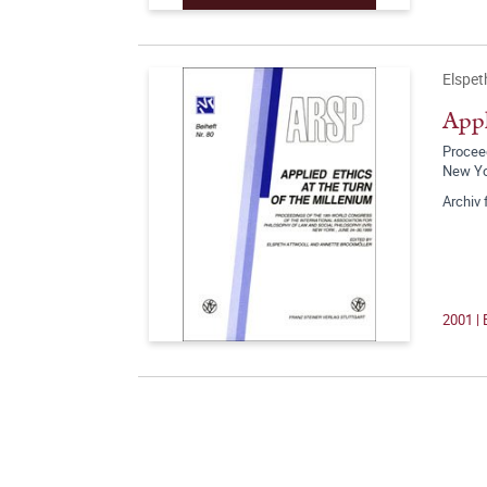
Elspet
Appl
Proceed
New Y
Archiv 
2001 | 