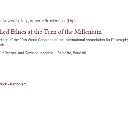
h Attwooll (Hg.)
,
Annette Brockmöller (Hg.)
ied Ethics at the Turn of the Millenium
ings of the 19th World Congress of the International Association for Philosop
ork
für Rechts- und Sozialphilosophie – Beihefte, Band 80
Buch - Kartoniert