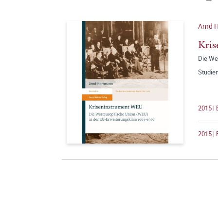
Arnd 
Kri
Die We
Studie
2015 | 
2015 | 